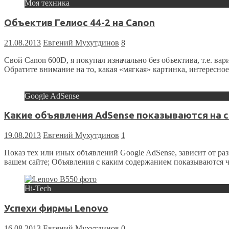
Моя техника
Объектив Гелиос 44-2 на Canon
21.08.2013
Евгений Мухутдинов
8
Свой Canon 600D, я покупал изначально без объектива, т.е. вар
Обратите внимание на то, какая «мягкая» картинка, интересно
Google AdSense
Какие объявления AdSense показываются на 
19.08.2013
Евгений Мухутдинов
1
Показ тех или иных объявлений Google AdSense, зависит от р
вашем сайте; Объявления с каким содержанием показываются ч
Hi-Tech
Успехи фирмы Lenovo
16.08.2013
Евгений Мухутдинов
0