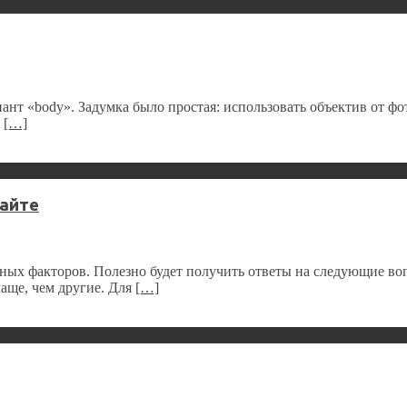
иант «body». Задумка было простая: использовать объектив от фо
е
[…]
сайте
азных факторов. Полезно будет получить ответы на следующие в
аще, чем другие. Для
[…]