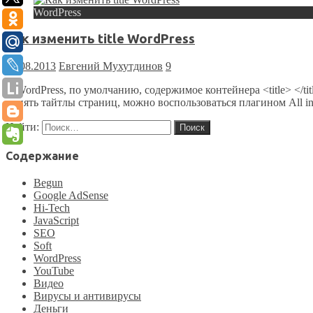
WordPress
Как изменить title WordPress
01.08.2013
Евгений Мухутдинов
9
В WordPress, по умолчанию, содержимое контейнера <title> </ti
менять тайтлы страниц, можно воспользоваться плагином All
Найти:
Содержание
Begun
Google AdSense
Hi-Tech
JavaScript
SEO
Soft
WordPress
YouTube
Видео
Вирусы и антивирусы
Деньги