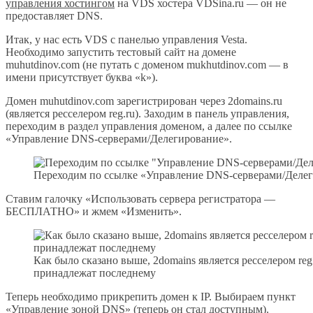
управления хостингом
на VDS хостера VDSina.ru — он не
предоставляет DNS.
Итак, у нас есть VDS с панелью управления Vesta.
Необходимо запустить тестовый сайт на домене
muhutdinov.com (не путать с доменом mukhutdinov.com — в
имени присутствует буква «k»).
Домен muhutdinov.com зарегистрирован через 2domains.ru
(является ресселером reg.ru). Заходим в панель управления,
переходим в раздел управления доменом, а далее по ссылке
«Управление DNS-серверами/Делегирование».
Переходим по ссылке «Управление DNS-серверами/Деле
Ставим галочку «Использовать сервера регистратора —
БЕСПЛАТНО» и жмем «Изменить».
Как было сказано выше, 2domains является ресселером reg.
принадлежат последнему
Теперь необходимо прикрепить домен к IP. Выбираем пункт
«Управление зоной DNS» (теперь он стал доступным).