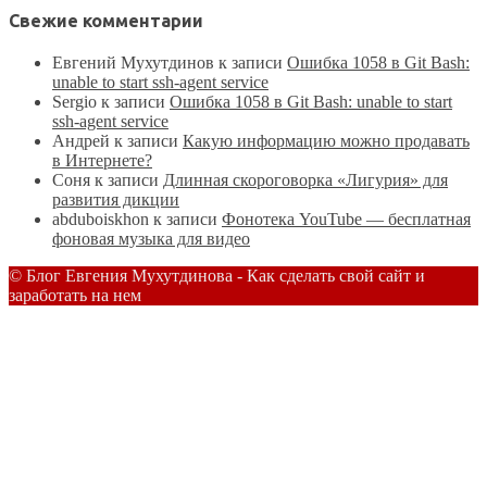
Свежие комментарии
Евгений Мухутдинов
к записи
Ошибка 1058 в Git Bash:
unable to start ssh-agent service
Sergio
к записи
Ошибка 1058 в Git Bash: unable to start
ssh-agent service
Андрей
к записи
Какую информацию можно продавать
в Интернете?
Соня
к записи
Длинная скороговорка «Лигурия» для
развития дикции
аbduboiskhon
к записи
Фонотека YouTube — бесплатная
фоновая музыка для видео
© Блог Евгения Мухутдинова - Как сделать свой сайт и
заработать на нем