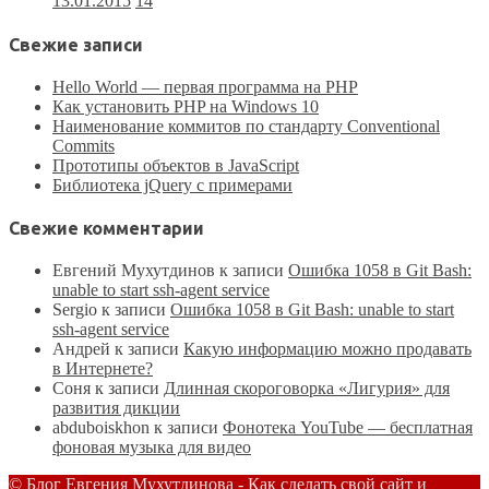
13.01.2015
14
Свежие записи
Hello World — первая программа на PHP
Как установить PHP на Windows 10
Наименование коммитов по стандарту Conventional
Commits
Прототипы объектов в JavaScript
Библиотека jQuery с примерами
Свежие комментарии
Евгений Мухутдинов
к записи
Ошибка 1058 в Git Bash:
unable to start ssh-agent service
Sergio
к записи
Ошибка 1058 в Git Bash: unable to start
ssh-agent service
Андрей
к записи
Какую информацию можно продавать
в Интернете?
Соня
к записи
Длинная скороговорка «Лигурия» для
развития дикции
аbduboiskhon
к записи
Фонотека YouTube — бесплатная
фоновая музыка для видео
© Блог Евгения Мухутдинова - Как сделать свой сайт и